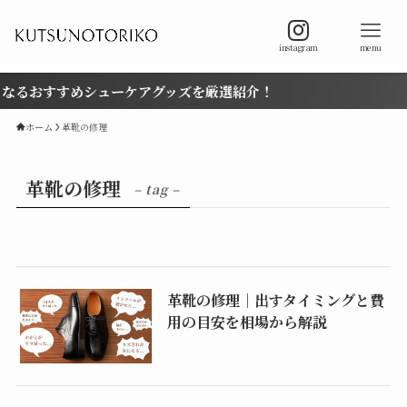
instagram
menu
なるおすすめシューケアグッズを厳選紹介！
ホーム
革靴の修理
革靴の修理
– tag –
革靴の修理｜出すタイミングと費
用の目安を相場から解説