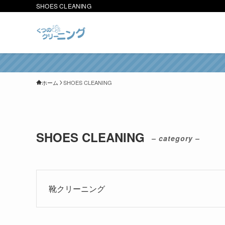
SHOES CLEANING
ホーム
SHOES CLEANING
SHOES CLEANING
– category –
靴クリーニング