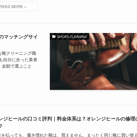
のマッチングサイ
SHOES CLEANING
な靴クリーニング職
も自分に合った業者
。金額で選ぶこと
ンジヒールの口コミ評判｜料金体系は？オレンジヒールの修理
？
金を払っても、履き慣れた靴は、買えません。まったく同じ靴に買い替