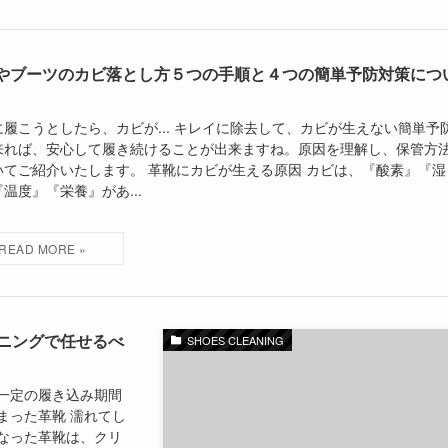
やブーツのカビ落とし方５つの手順と４つの簡単予防対策につ
に履こうとしたら、カビが... キレイに除去して、カビが生えない簡単予
来れば、安心して履き続けることが出来ますね。原因を理解し、保管方
いてご紹介いたします。 革靴にカビが生える原因 カビは、『酸素』『湿
温度』『栄養』があ...
ニングで任せるべ
SHOES CLEANING
一定の履き込み期間
まった革靴 濡れてし
なった革靴は、クリ