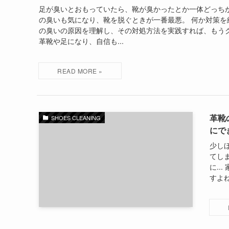
足が臭いとおもっていたら、靴が臭かったとか一体どっちが臭
の臭いも気になり、靴を脱ぐときが一番最悪。 何か対策を練ら
の臭いの原因を理解し、その対処方法を実践すれば、もう
革靴や足になり、自信も...
革靴
SHOES CLEANING
にで
少し
てし
に.
すよね