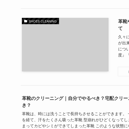
革靴
SHOES CLEANING
て
久々
が出
につ
度』『
革靴のクリーニング｜自分でやるべき？宅配クリー
き？
革靴は、時には洗うことで長持ちさせることができます。 
を経て、汗をたくさん吸った革靴 型崩れがひどくなってし
まってカビやシミができてしまった革靴 このような状態に