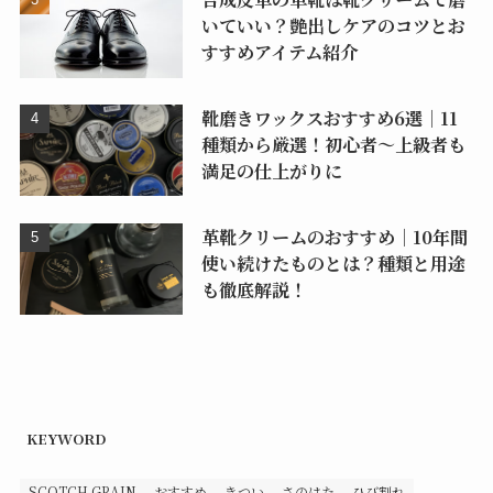
いていい？艶出しケアのコツとお
すすめアイテム紹介
靴磨きワックスおすすめ6選｜11
種類から厳選！初心者〜上級者も
満足の仕上がりに
革靴クリームのおすすめ｜10年間
使い続けたものとは？種類と用途
も徹底解説！
KEYWORD
SCOTCH GRAIN
おすすめ
きつい
さのはた
ひび割れ