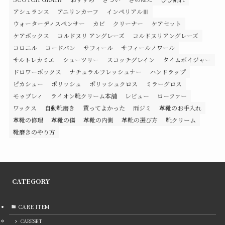
アシュランス
アニリンカーフ
インペリアルⅢ
ウォーターディスペンサー
カビ
クリーナー
ケアセット
ケアボックス
コルドヌリ アングレーズ
コルドヌリアングレーズ
コロニル
コードバン
サフィール
サフィールノワール
サルトレカミエ
シューツリー
スコッチグレイン
タイムボイジャー
ドロワーボックス
ナチュラルフレッシュナー
ハンドラップ
ピカシュー
ポリッシュ
ポリッシュクロス
ミラーグロス
モゥブレィ
ライオン靴クリーム本舗
レビュー
ローファー
ワックス
自動靴磨き
買ってよかった
雨ジミ
革靴のお手入れ
革靴の修理
革靴の傷
革靴の内側
革靴の選び方
靴クリーム
靴磨きのやり方
CATEGORY
CARE ITEM
CARESET