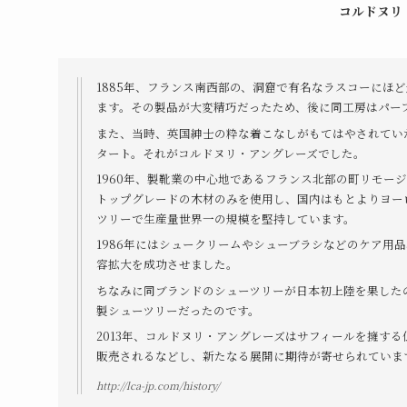
コルドヌリ
1885年、フランス南西部の、洞窟で有名なラスコーにほ
ます。その製品が大変精巧だったため、後に同工房はパー
また、当時、英国紳士の粋な着こなしがもてはやされてい
タート。それがコルドヌリ・アングレーズでした。
1960年、製靴業の中心地であるフランス北部の町リモー
トップグレードの木材のみを使用し、国内はもとよりヨー
ツリーで生産量世界一の規模を堅持しています。
1986年にはシュークリームやシューブラシなどのケア用
容拡大を成功させました。
ちなみに同ブランドのシューツリーが日本初上陸を果した
製シューツリーだったのです。
2013年、コルドヌリ・アングレーズはサフィールを擁す
販売されるなどし、新たなる展開に期待が寄せられていま
http://lca-jp.com/history/