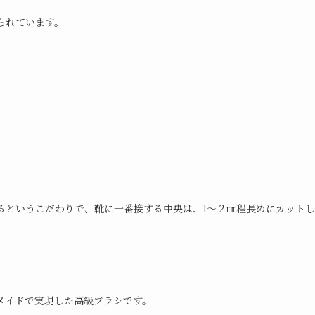
られています。
るというこだわりで、靴に一番接する中央は、1～２㎜程長めにカット
メイドで実現した高級ブラシです。