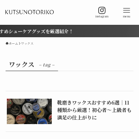
instagram
menu
めシューケアグッズを厳選紹介！
ホーム
ワックス
ワックス
– tag –
靴磨きワックスおすすめ6選｜11
種類から厳選！初心者〜上級者も
満足の仕上がりに