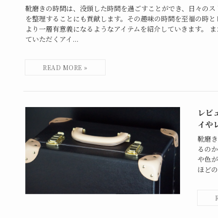
靴磨きの時間は、没頭した時間を過ごすことができ、日々のス
を整理することにも貢献します。その趣味の時間を至福の時と
より一層有意義になるようなアイテムを紹介していきます。 
ていただくアイ...
レビ
イや
靴磨き
るのか
や色が
ほどの