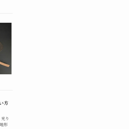
い方
く光り
地形