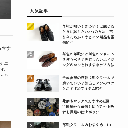
人気記事
革靴が痛い！きつい！と感じた
ときに試したい5つの方法｜革
をやわらかくするケア用品も厳
選紹介
おすす
茶色の革靴には何色のクリーム
を使うべき？失敗しないエイジ
近年
ングのコツとおすすめケア方法
す。
った
合成皮革の革靴は靴クリームで
磨いていい？艶出しケアのコツ
とおすすめアイテム紹介
靴磨きワックスおすすめ6選｜
11種類から厳選！初心者〜上級
者も満足の仕上がりに
革靴クリームのおすすめ｜10