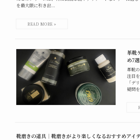
を最大限に引き出...
革靴
め7
革靴の
注目を
「デリ
疑問を
靴磨きの道具｜靴磨きがより楽しくなるおすすめアイテ