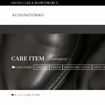
SHOES CARE & MAINTENANCE
CARE ITEM
– category –
CARE ITEM
CARESET
CREEM
POLISHING CLOTH
SHOE T
ホーム
CARE ITEM