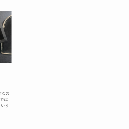
ぶなの
では
という