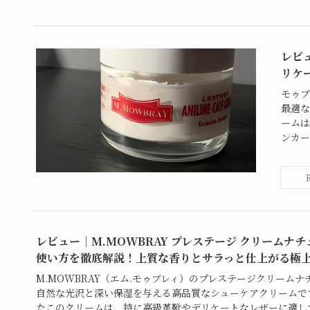
レビ
リケ
モゥブ
最適な
ームは
ンカーフ
レビュー｜M.MOWBRAY プレステージ クリームナ
使い方を徹底解説！上質な香りとサラっと仕上がる極
M.MOWBRAY（エム.モゥブレィ）のプレステージクリーム
自然な光沢と深い保湿を与える高品質なシューケアクリームで
たこのクリームは、特に高級革靴やデリケートなレザーに適し